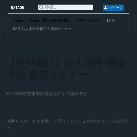
マイページ
Home
Events - EXTAGE WORKS
質問会・勉強会
【社外
秘!?】法人案件 獲得手法 暴露セミナー
【社外秘!?】法人案件 獲得
手法 暴露セミナー
EXTAGE営業事業部責任者のボブ西田です。
何事もスタートが大事！と言うことで、24年のスタートを記念し
て