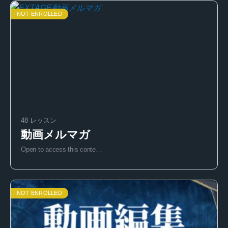
NOT ENROLLED
48 レッスン
動画メルマガ
Open to access this conte…
NOT ENROLLED