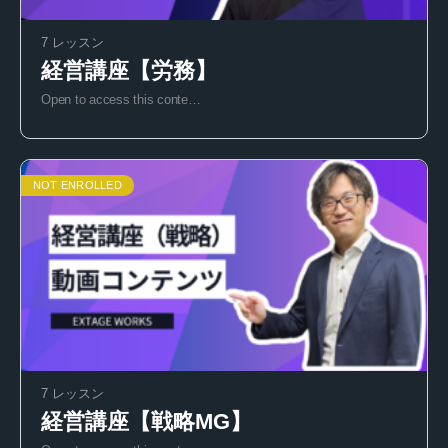
7 レッスン
経営講座【労務】
Open to access this conte…
NOT ENROLLED
7 レッスン
経営講座【戦略MG】