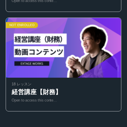
Open to access this conte…
NOT ENROLLED
18 レッスン
経営講座【財務】
Open to access this conte…