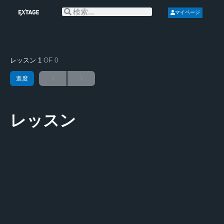
マイページ
レッスン 1
OF 0
進度
レッスン