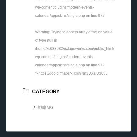
wp-content/plugins/modern-events-
calendar/app/skins/single.php on line
972
Warning
: Trying to access array offset on value
of type null in
/home/xs633982/extageworks.com/public_html/
wp-content/plugins/modern-events-
calendar/app/skins/single.php
on line
972
">https://goo.gl/maps/kHxg9Nn3DXziU36u5
CATEGORY
戦略MG